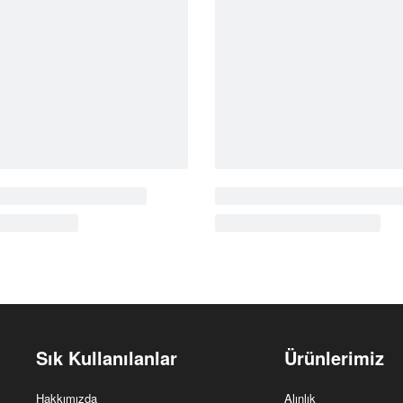
k
Cantara
Rustik
CT3022