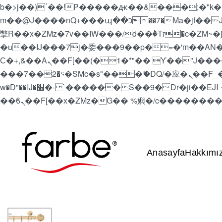
b�>j��)΄��!P�����ԫ��&���;�"k��B�޶�}��������p�SVT�(w��ę��!j������
m��@J����nQ+���պ��כ��7�Ma�jf��J��ͱ4j���Ѳ�
撆R��x�ZMz�7v��IW���/d��ٞ�Тז�c�ZM~�ji�� ߒ��sQz�����Ԡ��DW��3�De�n"��M�+/��������B��:�-
�u��IJ���7j�委���9��p�=�'m��AN�ޭ�=/
Ϲ�+,&��Ὰܢ��F[��(�1�*"�� ϒ��"J����ԧ�����<�;�b"�� ���"j�����ܢ��F[��x� ,�!q�� қ�*]/
���؝�2��7�SMc�s"���ޭ�DQ/�应�ܢ��F_��!� :�s"�� ����7`��������F��+�SVT�n"��IJ����nQ/�应����B ��4�
w�D"��IJ�׭�-`������S��9�Dr�ji��EJ߅��gJ�应��矁[��x�ZM~�n"��IB؃��!'����Тѕ��+��(m��IK�ʭ�/|
Anasayfa
Hakkımı