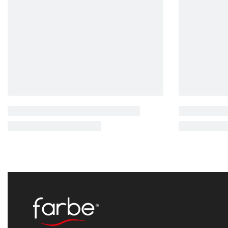
Cantara
Rustik
Cantara
Rusti
CT3013
CT4522