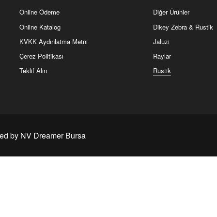
Sık Kullanılanlar
Ürünlerimiz
Ürünü İncele
Hakkımızda
Alınlık
Online Ödeme
Diğer Ürünler
Online Katalog
Dikey Zebra & Rustik
KVKK Aydınlatma Metni
Jaluzi
Çerez Politikası
Raylar
Teklif Alın
Rustik