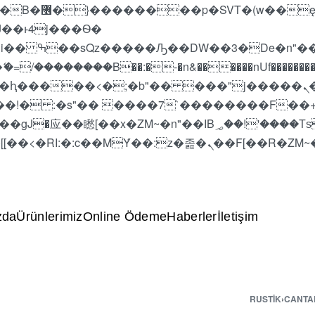
 ��x�;�-
��������B��:�-�n&������nUf���������
��ϐܢ��F[��x�ZMz�G�� %嬩�/c��������[[��<�RI:�:c��MΎ��:z�졾�ܢ��F[
zda
Ürünlerimiz
Online Ödeme
Haberler
İletişim
RUSTIK
›
CANTA