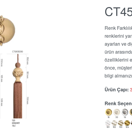
CT4
Renk Farklılı
renklerini ya
ayarları ve d
ürün arasında
özelliklerin
önce, müşter
bilgi almanızı
Ürün Çapı:
Renk Seçene