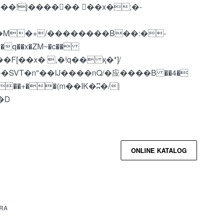
q��x�ZM~�
c��
��R�ZM~�D
ONLINE KATALOG
RA