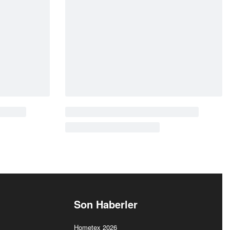
Cantara
Rustik
CT3010