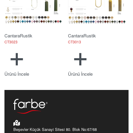
Cantara
Rustik
Cantara
Rustik
CT3023
CT3013
Ürünü İncele
Ürünü İncele
Beşevler Küçük Sanayi Sitesi 80. Blok No:67/68