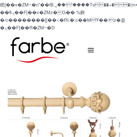
矁[��x�ZM~�n"��IB؃��!'����Тѕ��+��(m��IK�ʭ�/|
��ϐܢ��F[��x�ZMz�G�� %嬩
�/c��������[[��<�RI:�:c��MΎ��:z�졾
�ܢ��F[��R�ZM~�D