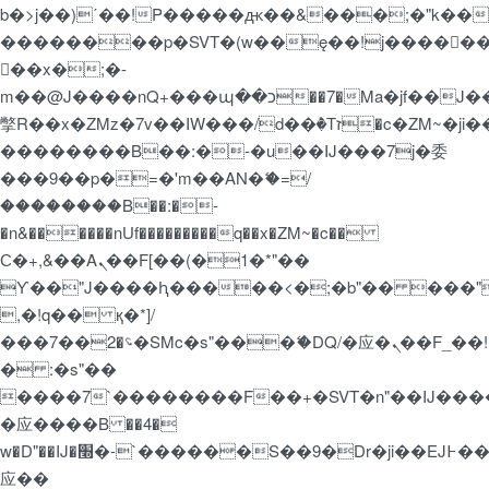
b�>j��)΄��!P�����ԫ��&���;�"k��B�޶�
��������p�SVT�(w��ę��!j�����
��x�;�-
m��@J����nQ+���պ��כ��7�Ma�jf��J��ͱ4j���Ѳ�
撆R��x�ZMz�7v��IW���/d��ٞ�Тז�c�ZM~�ji�� ߒ��sQz�����Ԡ��DW��3�De�n"��M�+/
��������B��:�-�u��IJ���7j�委
���9��p�=�'m��AN�ޭ�=/
��������B��:�-
�n&������nUf���������q��x�ZM~�
c��
Ϲ�+,&��Ὰܢ��F[��(�1�*"��
ϒ��"J����ԧ�����<�;�b"�� ���"j�����
,�!q�� қ�*]/
���؝�2��7�SMc�s"���ޭ�DQ/�应�ܢ��F_��!
� :�s"��
����7`��������F��+�SVT�n"��IJ����
�应����B ��4�
w�D"��IJ�׭�-`������S��9�Dr�ji��EJ߅��gJ�
应��