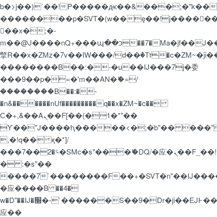
b�>j��)΄��!P�����ԫ��&���;�"k��B�޶�
��������p�SVT�(w��ę��!j�����
��x�;�-
m��@J����nQ+���պ��כ��7�Ma�jf��J��ͱ4j���Ѳ�
撆R��x�ZMz�7v��IW���/d��ٞ�Тז�c�ZM~�ji�� ߒ��sQz�����Ԡ��DW��3�De�n"��M�+/
��������B��:�-�u��IJ���7j�委
���9��p�=�'m��AN�ޭ�=/
��������B��:�-
�n&������nUf���������q��x�ZM~�
c��
Ϲ�+,&��Ὰܢ��F[��(�1�*"��
ϒ��"J����ԧ�����<�;�b"�� ���"j�����
,�!q�� қ�*]/
���؝�2��7�SMc�s"���ޭ�DQ/�应�ܢ��F_��!
� :�s"��
����7`��������F��+�SVT�n"��IJ����
�应����B ��4�
w�D"��IJ�׭�-`������S��9�Dr�ji��EJ߅��gJ�
应��