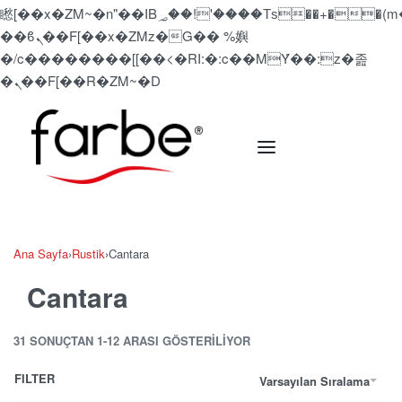
矁[��x�ZM~�n"��IB؃��!'����Тѕ��+��(m��IK�ʭ�/|
��ϐܢ��F[��x�ZMz�G�� %嬩
�/c��������[[��<�RI:�:c��MΎ��:z�졾
�ܢ��F[��R�ZM~�D
Ana Sayfa
›
Rustik
›
Cantara
Cantara
31 SONUÇTAN 1-12 ARASI GÖSTERILIYOR
FILTER
Varsayılan Sıralama