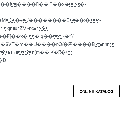
q��x�ZM~�
c��
��R�ZM~�D
ONLINE KATALOG