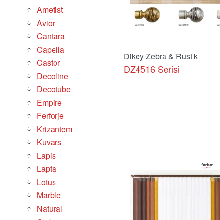
Ametist
Avior
Cantara
Capella
Dikey Zebra & Rustik
Castor
DZ4516 Serisi
Decoline
Decotube
Empire
Ferforje
Krizantem
Kuvars
Lapis
Lapta
Lotus
Ürünü İncele
Marble
Natural