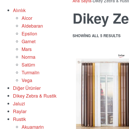
Ana Sayfa
›
Dikey Zebra & Rusti
Alınlık
Dikey Ze
Alcor
Aldebaran
Epsilon
SHOWING ALL 5 RESULTS
Garnet
Mars
Norma
Satürn
Turmalin
Vega
Diğer Ürünler
Dikey Zebra & Rustik
Jaluzi
Raylar
Rustik
Akuamarin