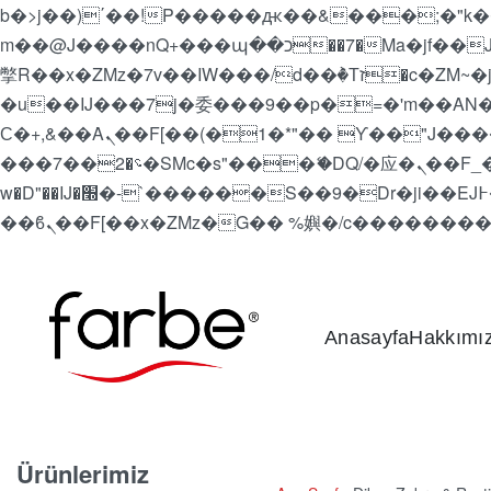
b�>j��)΄��!P�����ԫ��&���;�"k��B�޶�}��������p�SVT�(w��ę��!j������
m��@J����nQ+���պ��כ��7�Ma�jf��J��ͱ4j���Ѳ�
撆R��x�ZMz�7v��IW���/d��ٞ�Тז�c�ZM~�ji�� ߒ��sQz�����Ԡ��DW��3�De�n"��M�+/��������B��:�-
�u��IJ���7j�委���9��p�=�'m��AN�ޭ�=/
Ϲ�+,&��Ὰܢ��F[��(�1�*"�� ϒ��"J����ԧ�����<�;�b"�� ���"j�����ܢ��F[��x� ,�!q�� қ�*]/
���؝�2��7�SMc�s"���ޭ�DQ/�应�ܢ��F_��!� :�s"�� ����7`��������F��+�SVT�n"��IJ����nQ/�应����B ��4�
w�D"��IJ�׭�-`������S��9�Dr�ji��EJ߅��gJ�应��矁[��x�ZM~�n"��IB؃��!'����Тѕ��+��(m��IK�ʭ�/|
Anasayfa
Hakkımı
Ürünlerimiz