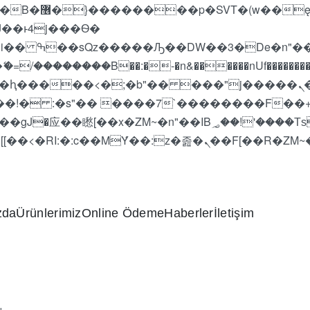
 ��x�;�-
��������B��:�-�n&������nUf���������
��ϐܢ��F[��x�ZMz�G�� %嬩�/c��������[[��<�RI:�:c��MΎ��:z�졾�ܢ��F[
zda
Ürünlerimiz
Online Ödeme
Haberler
İletişim