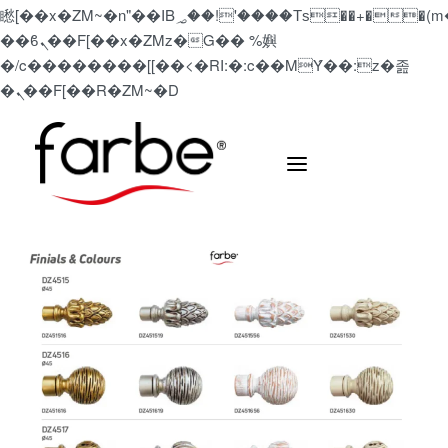
矁[��x�ZM~�n"��IB؃��!'����Тѕ��+��(m��IK�ʭ�/|
��ϐܢ��F[��x�ZMz�G�� %嬩
�/c��������[[��<�RI:�:c��MΎ��:z�졾
�ܢ��F[��R�ZM~�D