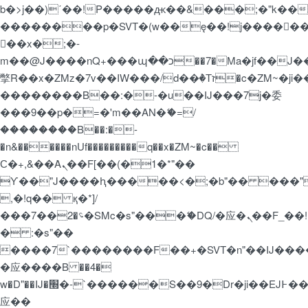
b�>j��)΄��!P�����ԫ��&���;�"k��B�޶�
��������p�SVT�(w��ę��!j�����
��x�;�-
m��@J����nQ+���պ��כ��7�Ma�jf��J��ͱ4j���Ѳ�
撆R��x�ZMz�7v��IW���/d��ٞ�Тז�c�ZM~�ji�� ߒ��sQz�����Ԡ��DW��3�De�n"��M�+/
��������B��:�-�u��IJ���7j�委
���9��p�=�'m��AN�ޭ�=/
��������B��:�-
�n&������nUf���������q��x�ZM~�
c��
Ϲ�+,&��Ὰܢ��F[��(�1�*"��
ϒ��"J����ԧ�����<�;�b"�� ���"j�����
,�!q�� қ�*]/
���؝�2��7�SMc�s"���ޭ�DQ/�应�ܢ��F_��!
� :�s"��
����7`��������F��+�SVT�n"��IJ����
�应����B ��4�
w�D"��IJ�׭�-`������S��9�Dr�ji��EJ߅��gJ�
应��