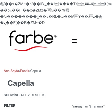
矁[��x�ZM~�n"��IB؃��!'����Тѕ��+��(m��IK�ʭ�/|
��ϐܢ��F[��x�ZMz�G�� %嬩
�/c��������[[��<�RI:�:c��MΎ��:z�졾
�ܢ��F[��R�ZM~�D
Ana Sayfa
›
Rustik
›
Capella
Capella
SHOWING ALL 2 RESULTS
FILTER
Varsayılan Sıralama