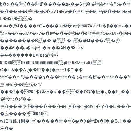
b�>j��)΄��!P�����ԫ��&���;�"k��B�޶�
��������p�SVT�(w��ę��!j�����
��x�;�-
m��@J����nQ+���պ��כ��7�Ma�jf��J��ͱ4j���Ѳ�
撆R��x�ZMz�7v��IW���/d��ٞ�Тז�c�ZM~�ji�� ߒ��sQz�����Ԡ��DW��3�De�n"��M�+/
��������B��:�-�u��IJ���7j�委
���9��p�=�'m��AN�ޭ�=/
��������B��:�-
�n&������nUf���������q��x�ZM~�
c��
Ϲ�+,&��Ὰܢ��F[��(�1�*"��
ϒ��"J����ԧ�����<�;�b"�� ���"j�����
,�!q�� қ�*]/
���؝�2��7�SMc�s"���ޭ�DQ/�应�ܢ��F_��!
� :�s"��
����7`��������F��+�SVT�n"��IJ����
�应����B ��4�
w�D"��IJ�׭�-`������S��9�Dr�ji��EJ߅��gJ�
应��