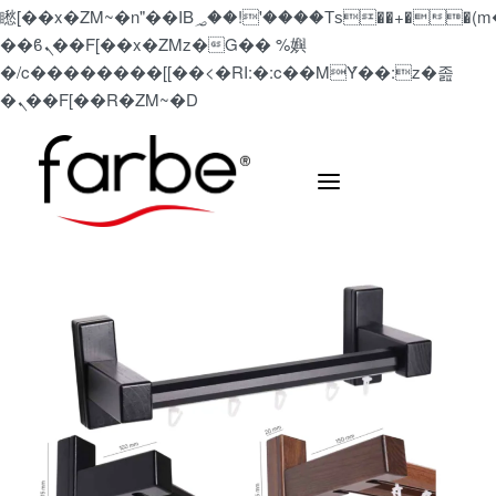
矁[��x�ZM~�n"��IB؃��!'����Тѕ��+��(m��IK�ʭ�/|
��ϐܢ��F[��x�ZMz�G�� %嬩
�/c��������[[��<�RI:�:c��MΎ��:z�졾
�ܢ��F[��R�ZM~�D