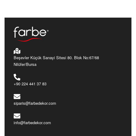
Cantara
Rustik
Cantara
Rustik
CT3027
CT4522
Ürünü İncele
Ürünü İncele
Beşevler Küçük Sanayi Sitesi 80. Blok No:67/68
Nilüfer/Bursa
+90 224 441 37 83