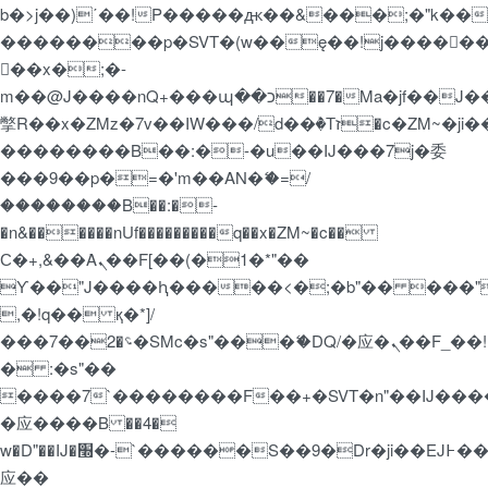
b�>j��)΄��!P�����ԫ��&���;�"k��B�޶�
��������p�SVT�(w��ę��!j�����
��x�;�-
m��@J����nQ+���պ��כ��7�Ma�jf��J��ͱ4j���Ѳ�
撆R��x�ZMz�7v��IW���/d��ٞ�Тז�c�ZM~�ji�� ߒ��sQz�����Ԡ��DW��3�De�n"��M�+/
��������B��:�-�u��IJ���7j�委
���9��p�=�'m��AN�ޭ�=/
��������B��:�-
�n&������nUf���������q��x�ZM~�
c��
Ϲ�+,&��Ὰܢ��F[��(�1�*"��
ϒ��"J����ԧ�����<�;�b"�� ���"j�����
,�!q�� қ�*]/
���؝�2��7�SMc�s"���ޭ�DQ/�应�ܢ��F_��!
� :�s"��
����7`��������F��+�SVT�n"��IJ����
�应����B ��4�
w�D"��IJ�׭�-`������S��9�Dr�ji��EJ߅��gJ�
应��