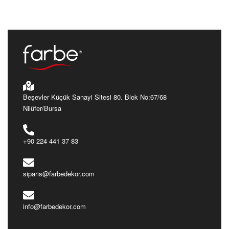
Cantara
Rustik
Cantara
Rustik
CT4517
CT3022
Ürünü İncele
Ürünü İncele
Beşevler Küçük Sanayi Sitesi 80. Blok No:67/68
Nilüfer/Bursa
+90 224 441 37 83