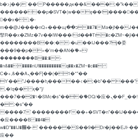
b�>j��)΄��!P�����ԫ��&���;�"k��B�޶�
��������p�SVT�(w��ę��!j�����
��x�;�-
m��@J����nQ+���պ��כ��7�Ma�jf��J��ͱ4j���Ѳ�
撆R��x�ZMz�7v��IW���/d��ٞ�Тז�c�ZM~�ji�� ߒ��sQz�����Ԡ��DW��3�De�n"��M�+/
��������B��:�-�u��IJ���7j�委
���9��p�=�'m��AN�ޭ�=/
��������B��:�-
�n&������nUf���������q��x�ZM~�
c��
Ϲ�+,&��Ὰܢ��F[��(�1�*"��
ϒ��"J����ԧ�����<�;�b"�� ���"j�����
,�!q�� қ�*]/
���؝�2��7�SMc�s"���ޭ�DQ/�应�ܢ��F_��!
� :�s"��
����7`��������F��+�SVT�n"��IJ����
�应����B ��4�
w�D"��IJ�׭�-`������S��9�Dr�ji��EJ߅��gJ�
应��