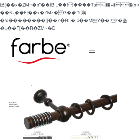
矁[��x�ZM~�n"��IB؃��!'����Тѕ��+��(m��IK�ʭ�/|
��ϐܢ��F[��x�ZMz�G�� %嬩
�/c��������[[��<�RI:�:c��MΎ��:z�졾
�ܢ��F[��R�ZM~�D