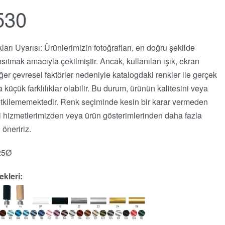
530
kları Uyarısı: Ürünlerimizin fotoğrafları, en doğru şekilde
nsıtmak amacıyla çekilmiştir. Ancak, kullanılan ışık, ekran
iğer çevresel faktörler nedeniyle katalogdaki renkler ile gerçek
 küçük farklılıklar olabilir. Bu durum, ürünün kalitesini veya
i etkilememektedir. Renk seçiminde kesin bir karar vermeden
i hizmetlerimizden veya ürün gösterimlerinden daha fazla
 öneririz.
25Ø
kleri: