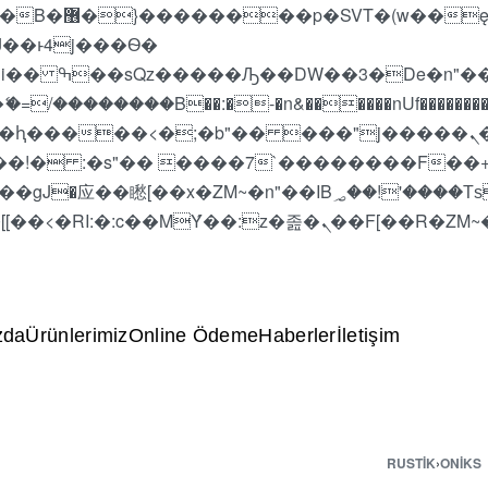
 ��x�;�-
��������B��:�-�n&������nUf���������
��ϐܢ��F[��x�ZMz�G�� %嬩�/c��������[[��<�RI:�:c��MΎ��:z�졾�ܢ��F[
zda
Ürünlerimiz
Online Ödeme
Haberler
İletişim
RUSTIK
›
ONIKS