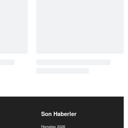
Cantara
Rustik
CT3021