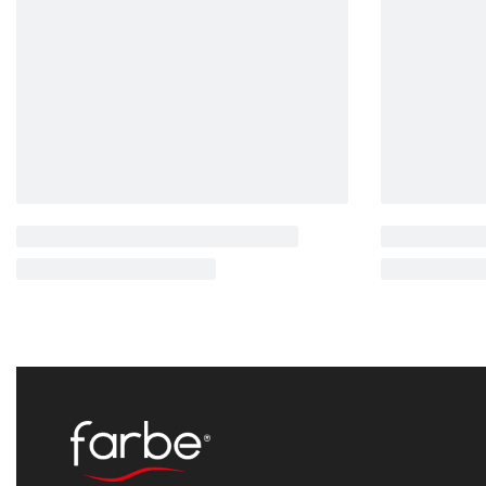
Cantara
Rustik
Cantara
Rusti
CT3022
CT3026