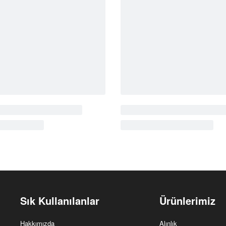
k
Cantara
Rustik
CT3015