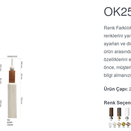
OK2
Renk Farklılı
renklerini ya
ayarları ve d
ürün arasında
özelliklerin
önce, müşter
bilgi almanızı
Ürün Çapı:
Renk Seçene