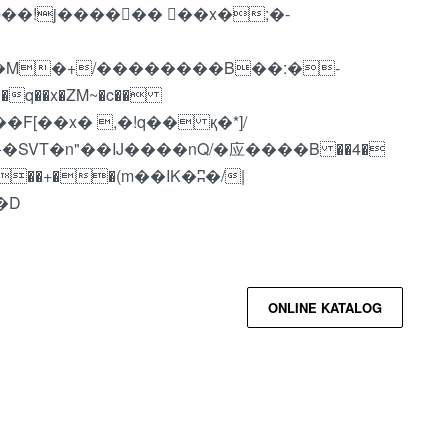
q��x�ZM~�
c��
��R�ZM~�D
ONLINE KATALOG