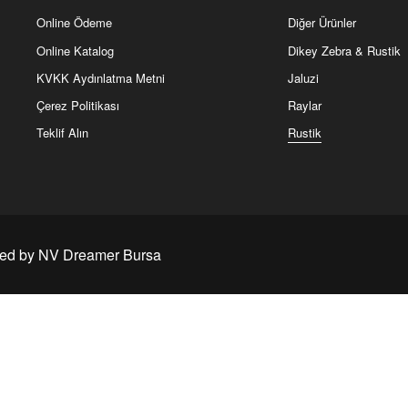
Sık Kullanılanlar
Ürünlerimiz
Ürünü İncele
Hakkımızda
Alınlık
Online Ödeme
Diğer Ürünler
Online Katalog
Dikey Zebra & Rustik
KVKK Aydınlatma Metni
Jaluzi
Çerez Politikası
Raylar
Teklif Alın
Rustik