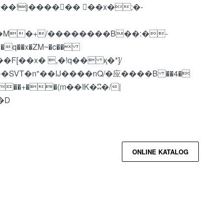
q��x�ZM~�
c��
��R�ZM~�D
ONLINE KATALOG