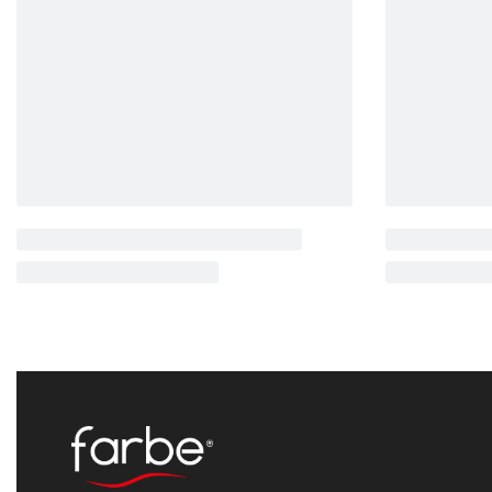
Cantara
Rustik
Cantara
Rusti
CT4517
CT4515