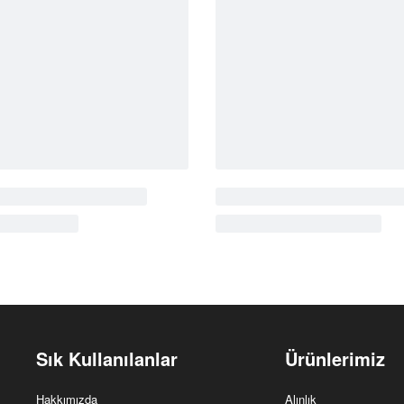
k
Cantara
Rustik
CT3021