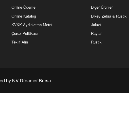
Sık Kullanılanlar
Ürünlerimiz
Ürünü İncele
Hakkımızda
Alınlık
Online Ödeme
Diğer Ürünler
Online Katalog
Dikey Zebra & Rustik
KVKK Aydınlatma Metni
Jaluzi
Çerez Politikası
Raylar
Teklif Alın
Rustik