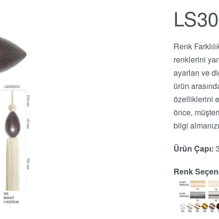
LS30
Renk Farklılı
renklerini ya
ayarları ve d
ürün arasında
özelliklerin
önce, müşter
bilgi almanızı
Ürün Çapı:
Renk Seçene