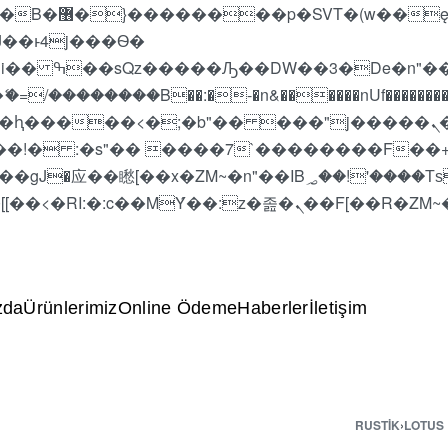
 ��x�;�-
��������B��:�-�n&������nUf���������
��ϐܢ��F[��x�ZMz�G�� %嬩�/c��������[[��<�RI:�:c��MΎ��:z�졾�ܢ��F[
zda
Ürünlerimiz
Online Ödeme
Haberler
İletişim
RUSTIK
›
LOTUS