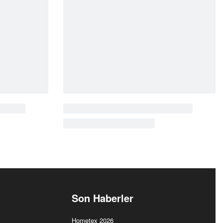
Cantara
Rustik
CT3023