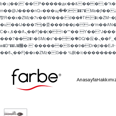
b�>j��)΄��!P�����ԫ��&���;�"k��B�޶�}��������p�SVT�(w��ę��!j������
m��@J����nQ+���պ��כ��7�Ma�jf��J��ͱ4j���Ѳ�
撆R��x�ZMz�7v��IW���/d��ٞ�Тז�c�ZM~�ji�� ߒ��sQz�����Ԡ��DW��3�De�n"��M�+/��������B��:�-
�u��IJ���7j�委���9��p�=�'m��AN�ޭ�=/
Ϲ�+,&��Ὰܢ��F[��(�1�*"�� ϒ��"J����ԧ�����<�;�b"�� ���"j�����ܢ��F[��x� ,�!q�� қ�*]/
���؝�2��7�SMc�s"���ޭ�DQ/�应�ܢ��F_��!� :�s"�� ����7`��������F��+�SVT�n"��IJ����nQ/�应����B ��4�
w�D"��IJ�׭�-`������S��9�Dr�ji��EJ߅��gJ�应��矁[��x�ZM~�n"��IB؃��!'����Тѕ��+��(m��IK�ʭ�/|
Anasayfa
Hakkımı