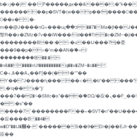
b�>j��)΄��!P�����ԫ��&���;�"k��B�޶�
��������p�SVT�(w��ę��!j�����
��x�;�-
m��@J����nQ+���պ��כ��7�Ma�jf��J��ͱ4j���Ѳ�
撆R��x�ZMz�7v��IW���/d��ٞ�Тז�c�ZM~�ji�� ߒ��sQz�����Ԡ��DW��3�De�n"��M�+/
��������B��:�-�u��IJ���7j�委
���9��p�=�'m��AN�ޭ�=/
��������B��:�-
�n&������nUf���������q��x�ZM~�
c��
Ϲ�+,&��Ὰܢ��F[��(�1�*"��
ϒ��"J����ԧ�����<�;�b"�� ���"j�����
,�!q�� қ�*]/
���؝�2��7�SMc�s"���ޭ�DQ/�应�ܢ��F_��!
� :�s"��
����7`��������F��+�SVT�n"��IJ����
�应����B ��4�
w�D"��IJ�׭�-`������S��9�Dr�ji��EJ߅��gJ�
应��