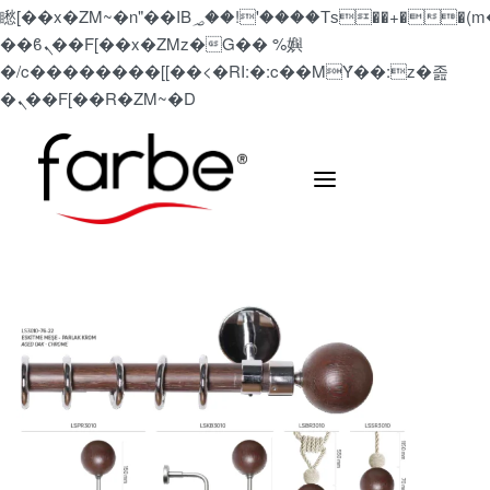
矁[��x�ZM~�n"��IB؃��!'����Тѕ��+��(m��IK�ʭ�/|
��ϐܢ��F[��x�ZMz�G�� %嬩
�/c��������[[��<�RI:�:c��MΎ��:z�졾
�ܢ��F[��R�ZM~�D