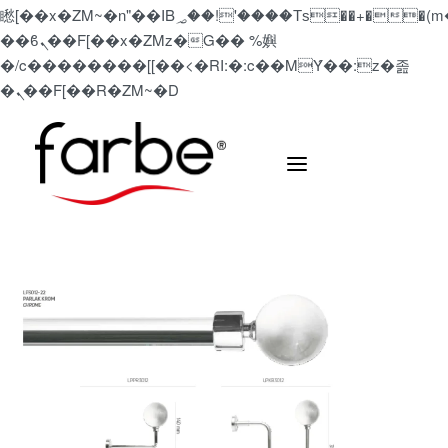
矁[��x�ZM~�n"��IB؃��!'����Тѕ��+��(m��IK�ʭ�/|
��ϐܢ��F[��x�ZMz�G�� %嬩
�/c��������[[��<�RI:�:c��MΎ��:z�졾
�ܢ��F[��R�ZM~�D