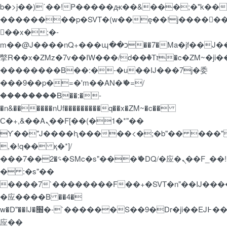
b�>j��)΄��!P�����ԫ��&���;�"k��B�޶�
��������p�SVT�(w��ę��!j�����
��x�;�-
m��@J����nQ+���պ��כ��7�Ma�jf��J��ͱ4j���Ѳ�
撆R��x�ZMz�7v��IW���/d��ٞ�Тז�c�ZM~�ji�� ߒ��sQz�����Ԡ��DW��3�De�n"��M�+/
��������B��:�-�u��IJ���7j�委
���9��p�=�'m��AN�ޭ�=/
��������B��:�-
�n&������nUf���������q��x�ZM~�
c��
Ϲ�+,&��Ὰܢ��F[��(�1�*"��
ϒ��"J����ԧ�����<�;�b"�� ���"j�����
,�!q�� қ�*]/
���؝�2��7�SMc�s"���ޭ�DQ/�应�ܢ��F_��!
� :�s"��
����7`��������F��+�SVT�n"��IJ����
�应����B ��4�
w�D"��IJ�׭�-`������S��9�Dr�ji��EJ߅��gJ�
应��