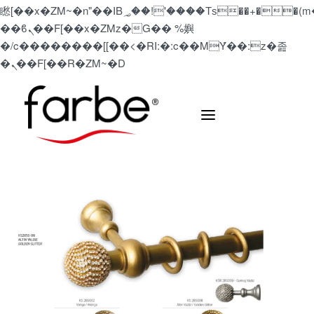
矁[��x�ZM~�n"��IB؃��!'����Тѕ��+��(m��IK�ʭ�/|
��ϐܢ��F[��x�ZMz�G�� %嬩
�/c��������[[��<�RI:�:c��MΎ��:z�졾
�ܢ��F[��R�ZM~�D