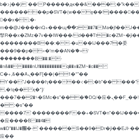
b�>j��)΄��!P�����ԫ��&���;�"k��B�޶�
��������p�SVT�(w��ę��!j�����
��x�;�-
m��@J����nQ+���պ��כ��7�Ma�jf��J��ͱ4j���Ѳ�
撆R��x�ZMz�7v��IW���/d��ٞ�Тז�c�ZM~�ji�� ߒ��sQz�����Ԡ��DW��3�De�n"��M�+/
��������B��:�-�u��IJ���7j�委
���9��p�=�'m��AN�ޭ�=/
��������B��:�-
�n&������nUf���������q��x�ZM~�
c��
Ϲ�+,&��Ὰܢ��F[��(�1�*"��
ϒ��"J����ԧ�����<�;�b"�� ���"j�����
,�!q�� қ�*]/
���؝�2��7�SMc�s"���ޭ�DQ/�应�ܢ��F_��!
� :�s"��
����7`��������F��+�SVT�n"��IJ����
�应����B ��4�
w�D"��IJ�׭�-`������S��9�Dr�ji��EJ߅��gJ�
应��