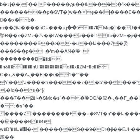
b�>j��)΄��!P�����ԫ��&���;�"k��B�޶�
��������p�SVT�(w��ę��!j�����
��x�;�-
m��@J����nQ+���պ��כ��7�Ma�jf��J��ͱ4j���Ѳ�
撆R��x�ZMz�7v��IW���/d��ٞ�Тז�c�ZM~�ji�� ߒ��sQz�����Ԡ��DW��3�De�n"��M�+/
��������B��:�-�u��IJ���7j�委
���9��p�=�'m��AN�ޭ�=/
��������B��:�-
�n&������nUf���������q��x�ZM~�
c��
Ϲ�+,&��Ὰܢ��F[��(�1�*"��
ϒ��"J����ԧ�����<�;�b"�� ���"j�����
,�!q�� қ�*]/
���؝�2��7�SMc�s"���ޭ�DQ/�应�ܢ��F_��!
� :�s"��
����7`��������F��+�SVT�n"��IJ����
�应����B ��4�
w�D"��IJ�׭�-`������S��9�Dr�ji��EJ߅��gJ�
应��