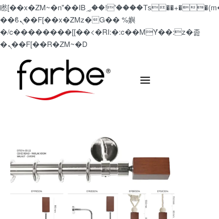
矁[��x�ZM~�n"��IB؃��!'����Тѕ��+��(m��IK�ʭ�/|
��ϐܢ��F[��x�ZMz�G�� %嬩
�/c��������[[��<�RI:�:c��MΎ��:z�졾
�ܢ��F[��R�ZM~�D