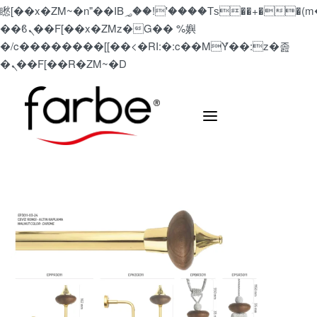
矁[��x�ZM~�n"��IB؃��!'����Тѕ��+��(m��IK�ʭ�/|
��ϐܢ��F[��x�ZMz�G�� %嬩
�/c��������[[��<�RI:�:c��MΎ��:z�졾
�ܢ��F[��R�ZM~�D