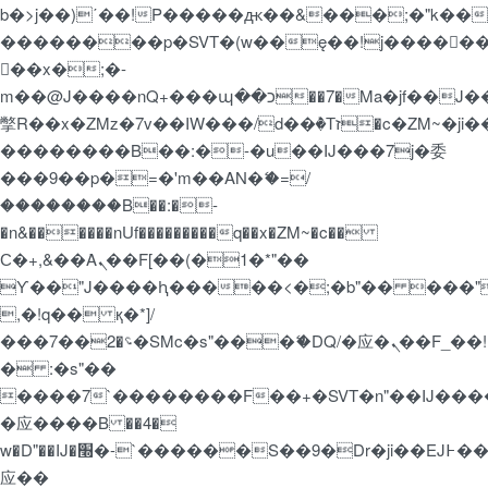
b�>j��)΄��!P�����ԫ��&���;�"k��B�޶�
��������p�SVT�(w��ę��!j�����
��x�;�-
m��@J����nQ+���պ��כ��7�Ma�jf��J��ͱ4j���Ѳ�
撆R��x�ZMz�7v��IW���/d��ٞ�Тז�c�ZM~�ji�� ߒ��sQz�����Ԡ��DW��3�De�n"��M�+/
��������B��:�-�u��IJ���7j�委
���9��p�=�'m��AN�ޭ�=/
��������B��:�-
�n&������nUf���������q��x�ZM~�
c��
Ϲ�+,&��Ὰܢ��F[��(�1�*"��
ϒ��"J����ԧ�����<�;�b"�� ���"j�����
,�!q�� қ�*]/
���؝�2��7�SMc�s"���ޭ�DQ/�应�ܢ��F_��!
� :�s"��
����7`��������F��+�SVT�n"��IJ����
�应����B ��4�
w�D"��IJ�׭�-`������S��9�Dr�ji��EJ߅��gJ�
应��