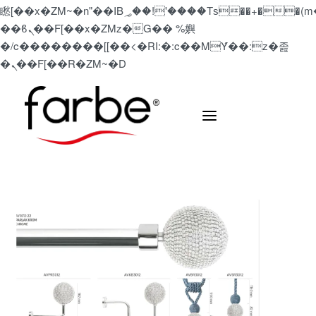
矁[��x�ZM~�n"��IB؃��!'����Тѕ��+��(m��IK�ʭ�/|
��ϐܢ��F[��x�ZMz�G�� %嬩
�/c��������[[��<�RI:�:c��MΎ��:z�졾
�ܢ��F[��R�ZM~�D