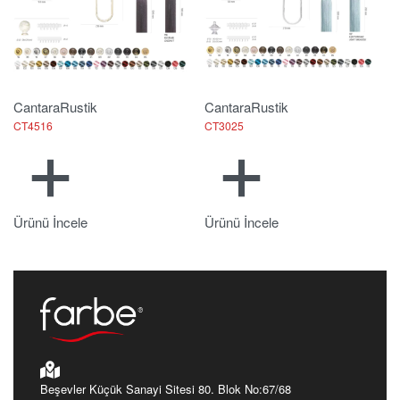
Cantara
Rustik
Cantara
Rustik
CT4516
CT3025
Ürünü İncele
Ürünü İncele
Beşevler Küçük Sanayi Sitesi 80. Blok No:67/68