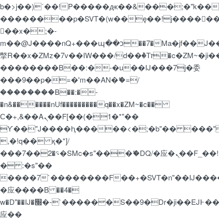
b�>j��)΄��!P�����ԫ��&���;�"k��B�޶�
��������p�SVT�(w��ę��!j�����
��x�;�-
m��@J����nQ+���պ��כ��7�Ma�jf��J��ͱ4j���Ѳ�
撆R��x�ZMz�7v��IW���/d��ٞ�Тז�c�ZM~�ji�� ߒ��sQz�����Ԡ��DW��3�De�n"��M�+/
��������B��:�-�u��IJ���7j�委
���9��p�=�'m��AN�ޭ�=/
��������B��:�-
�n&������nUf���������q��x�ZM~�
c��
Ϲ�+,&��Ὰܢ��F[��(�1�*"��
ϒ��"J����ԧ�����<�;�b"�� ���"j�����
,�!q�� қ�*]/
���؝�2��7�SMc�s"���ޭ�DQ/�应�ܢ��F_��!
� :�s"��
����7`��������F��+�SVT�n"��IJ����
�应����B ��4�
w�D"��IJ�׭�-`������S��9�Dr�ji��EJ߅��gJ�
应��