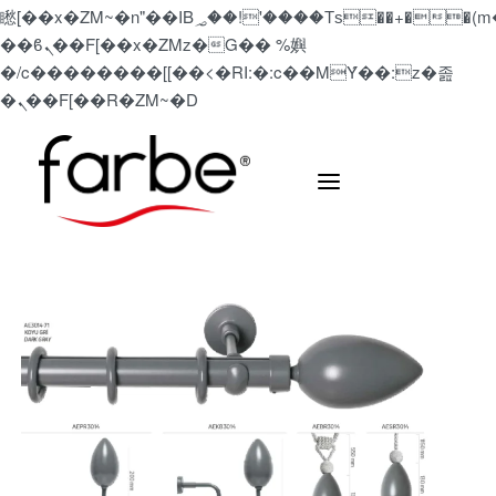
矁[��x�ZM~�n"��IB؃��!'����Тѕ��+��(m��IK�ʭ�/|
��ϐܢ��F[��x�ZMz�G�� %嬩
�/c��������[[��<�RI:�:c��MΎ��:z�졾
�ܢ��F[��R�ZM~�D