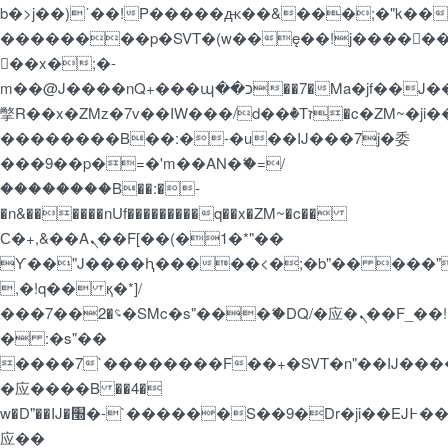
b�>j��)΄��!P�����ԫ��&���;�"k��B�޶�
��������p�SVT�(w��ę��!j�����
��x�;�-
m��@J����nQ+���պ��כ��7�Ma�jf��J��ͱ4j���Ѳ�
撆R��x�ZMz�7v��IW���/d��ٞ�Тז�c�ZM~�ji�� ߒ��sQz�����Ԡ��DW��3�De�n"��M�+/
��������B��:�-�u��IJ���7j�委
���9��p�=�'m��AN�ޭ�=/
��������B��:�-
�n&������nUf���������q��x�ZM~�
c��
Ϲ�+,&��Ὰܢ��F[��(�1�*"��
ϒ��"J����ԧ�����<�;�b"�� ���"j�����
,�!q�� қ�*]/
���؝�2��7�SMc�s"���ޭ�DQ/�应�ܢ��F_��!
� :�s"��
����7`��������F��+�SVT�n"��IJ����
�应����B ��4�
w�D"��IJ�׭�-`������S��9�Dr�ji��EJ߅��gJ�
应��