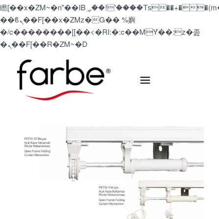
矁[��x�ZM~�n"��IB؃��!'����Тѕ��+��(m��IK�ʭ�/|
��ϐܢ��F[��x�ZMz�G�� %嬩
�/c��������[[��<�RI:�:c��MΎ��:z�졾
�ܢ��F[��R�ZM~�D