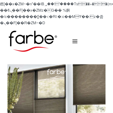
矁[��x�ZM~�n"��IB؃��!'����Тѕ��+��(m��IK�ʭ�/|
��ϐܢ��F[��x�ZMz�G�� %嬩
�/c��������[[��<�RI:�:c��MΎ��:z�졾
�ܢ��F[��R�ZM~�D