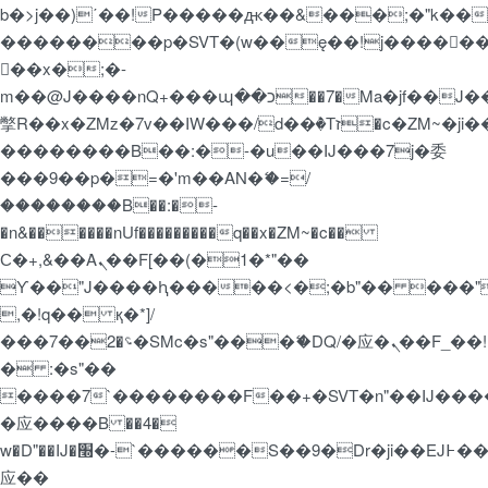
b�>j��)΄��!P�����ԫ��&���;�"k��B�޶�
��������p�SVT�(w��ę��!j�����
��x�;�-
m��@J����nQ+���պ��כ��7�Ma�jf��J��ͱ4j���Ѳ�
撆R��x�ZMz�7v��IW���/d��ٞ�Тז�c�ZM~�ji�� ߒ��sQz�����Ԡ��DW��3�De�n"��M�+/
��������B��:�-�u��IJ���7j�委
���9��p�=�'m��AN�ޭ�=/
��������B��:�-
�n&������nUf���������q��x�ZM~�
c��
Ϲ�+,&��Ὰܢ��F[��(�1�*"��
ϒ��"J����ԧ�����<�;�b"�� ���"j�����
,�!q�� қ�*]/
���؝�2��7�SMc�s"���ޭ�DQ/�应�ܢ��F_��!
� :�s"��
����7`��������F��+�SVT�n"��IJ����
�应����B ��4�
w�D"��IJ�׭�-`������S��9�Dr�ji��EJ߅��gJ�
应��